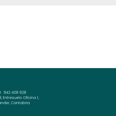
1
·
942 408 928
 Entresuelo Oficina 1,
ander, Cantabria