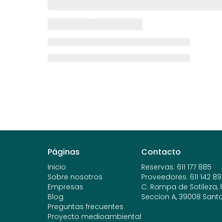
Páginas
Contacto
Inicio
Reservas
:
611 177 885
Sobre nosotros
Proveedores
:
611 142 89
Empresas
C. Rampa de Sotileza, 8,
Blog
Seccion A, 39008 Sant
Preguntas frecuentes
Proyecto medioambiental