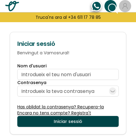
Truca'ns ara al +34 611 17 78 85
Iniciar sessió
Benvingut a Vamosrural!
Nom d'usuari
Contrasenya
Has oblidat la contrasenya? Recupera-la
Encara no tens compte? Registra't
Iniciar sessió