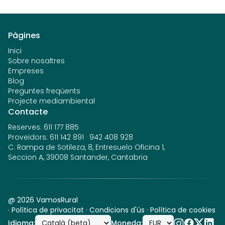
Pàgines
Inici
Sobre nosaltres
Empreses
Blog
Preguntes freqüents
Projecte mediambiental
Contacte
Reserves
:
611 177 885
Proveïdors
:
611 142 891
·
942 408 928
C. Rampa de Sotileza, 8, Entresuelo Oficina 1,
Seccion A, 39008 Santander, Cantabria
@
2026
VamosRural
·
Política de privacitat
·
Condicions d'ús
·
Política de cookies
Idioma
:
Moneda
: