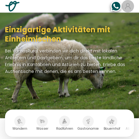
Einzigartige Aktivitäten mit
Einheimischen
Bei VamosRural verbinden wir dich direkt mit lokalen
Anbietern und Gastgebern, um dir das beste ländliche
Erlebnis in Kantabrien und Asturien zu bieten. Erlebe das
Authentische mit denen, die es am besten kennen.
Wandern
Wasser
Radfahren
Gastronomie
Bauernhof
Abenteu