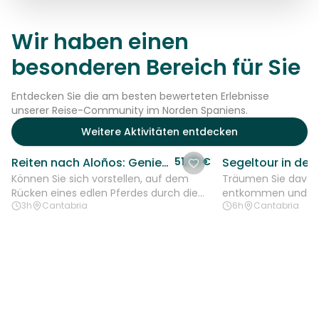
Wir haben einen
besonderen Bereich für Sie
Entdecken Sie die am besten bewerteten Erlebnisse
unserer Reise-Community im Norden Spaniens.
Weitere Aktivitäten entdecken
Reiten nach Aloños: Genießen Sie die Natur in Kantabrien
51,75 €
Können Sie sich vorstellen, auf dem
Träumen Sie davon,
Rücken eines edlen Pferdes durch die
entkommen und ein
3h
Cantabria
6h
Cantabria
majestätischen Landschaften
Tag auf See zu ge
Kantabriens zu...
Segeltour in der...