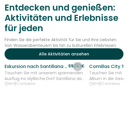
Entdecken und genießen:
Aktivitäten und Erlebnisse
für jeden
Finden Sie die perfekte Aktivität für Sie und Ihre Liebsten.
Von Wasserabenteuern bis hin zu kulturellen Erlebnissen.
Alle Aktivitäten ansehen
Exkursion nach Santillana del Mar und Altamira Museum von Santander aus
69,00 €
Tauchen Sie mit unserem spannenden
Tauchen Sie mit 
Ausflug ins idyllische Dorf Santillana del
Album in die Gesch
6h
Cantabria
6h
Cantabria
Mar und das faszinierende Altamira-
Nordens ein Comilla
Museum...
der...