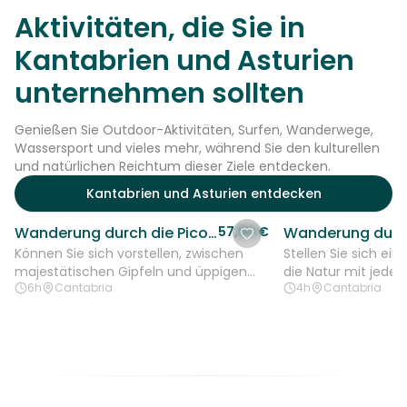
Aktivitäten, die Sie in
Kantabrien und Asturien
unternehmen sollten
Genießen Sie Outdoor-Aktivitäten, Surfen, Wanderwege,
Wassersport und vieles mehr, während Sie den kulturellen
und natürlichen Reichtum dieser Ziele entdecken.
Kantabrien und Asturien entdecken
Wanderung durch die Picos de Europa: Abenteuer und Kultur zwischen den Bergen
57,50 €
Können Sie sich vorstellen, zwischen
Stellen Sie sich ei
majestätischen Gipfeln und üppigen
die Natur mit jede
6h
Cantabria
4h
Cantabria
Tälern zu spazieren, umgeben von...
erwacht, an dem die