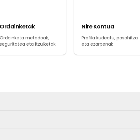
Ordainketak
Nire Kontua
Ordainketa metodoak,
Profila kudeatu, pasahitza
seguritatea eta itzulketak
eta ezarpenak