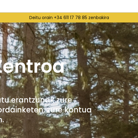
Deitu orain +34 611 17 78 85 zenbakira
Zentroa
atu erantzunak zure
ordainketen, zure kontua
n.