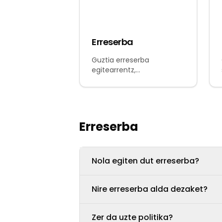
Erreserba
Guztia erreserba
egitearrentz,
aldatzearrentz edo
uztearrentz
Erreserba
Nola egiten dut erreserba?
Nire erreserba alda dezaket?
Zer da uzte politika?