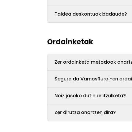
Taldea deskontuak badaude?
Ordainketak
Zer ordainketa metodoak onartz
Segura da VamosRural-en orda
Noiz jasoko dut nire itzulketa?
Zer dirutza onartzen dira?