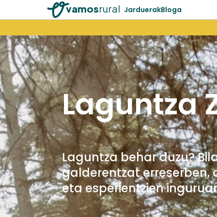
vamos
rural
Jarduerak
Bloga
Laguntza 
Laguntza behar duzu? Bil
galderentzat erreserben, 
eta esperientzien ingurua