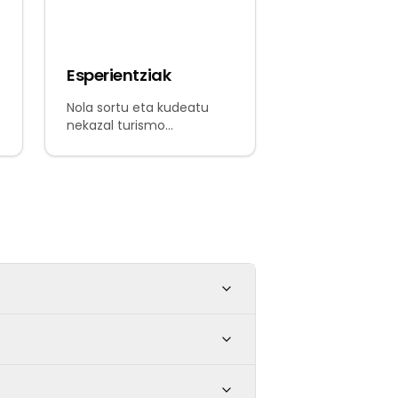
Esperientziak
Nola sortu eta kudeatu
nekazal turismo
esperientziak