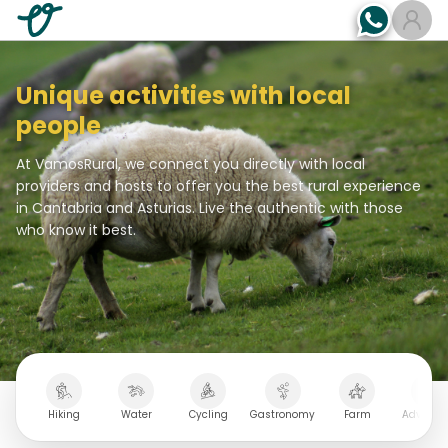
Unique activities with local
people
At VamosRural, we connect you directly with local
providers and hosts to offer you the best rural experience
in Cantabria and Asturias. Live the authentic with those
who know it best.
Hiking
Water
Cycling
Gastronomy
Farm
Adventu