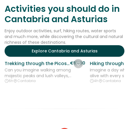
Activities you should do in
Cantabria and Asturias
Enjoy outdoor activities, surf, hiking routes, water sports
and much more, while discovering the cultural and natural
richness of these destinations.
Explore Cantabria and Asturias
Trekking through the Picos de Europa: Adventure and Culture among the Mountains
€57.50
Can you imagine walking among
Imagine a day whe
majestic peaks and lush valleys,
alive with every st
6h
Cantabria
4h
Cantabria
surrounded by breathtaking nature and
the fresh air of San
vibrant culture?...
spirit...