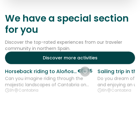
We have a special section
for you
Discover the top-rated experiences from our traveler
community in northern Spain.
Discover more activities
Horseback riding to Aloños: Enjoy nature in Cantabria
€51.75
Can you imagine riding through the
Do you dream of es
majestic landscapes of Cantabria on
and enjoying an un
3h
Cantabria
6h
Cantabria
the back of a noble horse, breathing in
sea? Our Sailing tri
the...
Santander...