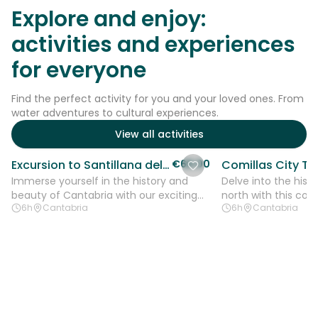
Explore and enjoy:
activities and experiences
for everyone
Find the perfect activity for you and your loved ones. From
water adventures to cultural experiences.
View all activities
Excursion to Santillana del Mar and Altamira Museum from Santander
€69.00
Immerse yourself in the history and
Delve into the histo
beauty of Cantabria with our exciting
north with this co
6h
Cantabria
6h
Cantabria
excursion to the idyllic village of...
City Tour, one of th