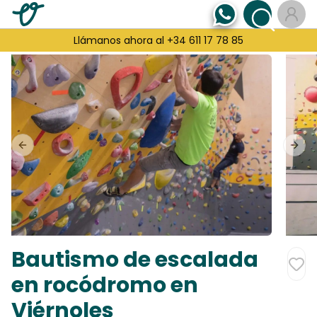
Llámanos ahora al +34 611 17 78 85
Previous slide
Next
Bautismo de escalada
en rocódromo en
Viérnoles