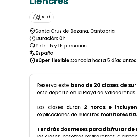
Liencres
Surf
Santa Cruz de Bezana
,
Cantabria
Duración: 0h
Entre 5 y 15 personas
Español
Súper flexible
:
Cancela hasta 5 días antes
Reserva este 
bono de 20 clases de surf
este deporte en la Playa de Valdearenas.
Las clases duran 
2 horas e incluyen
explicaciones de nuestros 
monitores tit
Tendrás dos meses para disfrutar de 
las clases, nosotros revisaremos la dispon