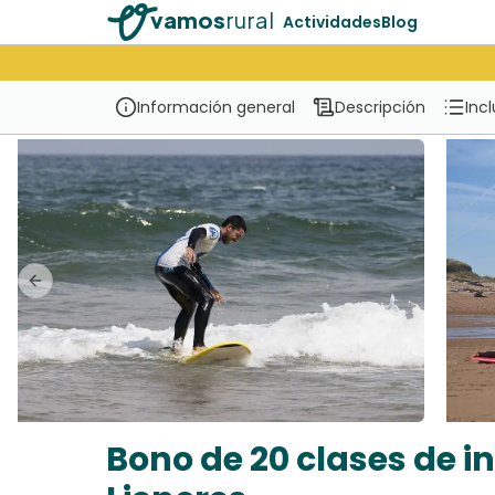
vamos
rural
Actividades
Blog
Información general
Descripción
Inc
Previous slide
Bono de 20 clases de in