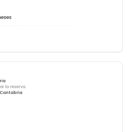
meses
ria
r la reserva.
 Cantabria