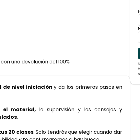
 con una devolución del 100%
N
h
r
 de nivel iniciación 
y da los primeros pasos en 
 el material, 
la supervisión y los consejos y 
ulados
.
tus 20 clases
. Solo tendrás que elegir cuando dar 
ibilidad y te confirmaremos si hay hueco. 