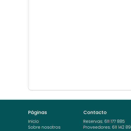
Páginas
Contacto
Inicio
Reservas
:
611 177 885
Sobre nosotros
Proveedores
:
611 142 89