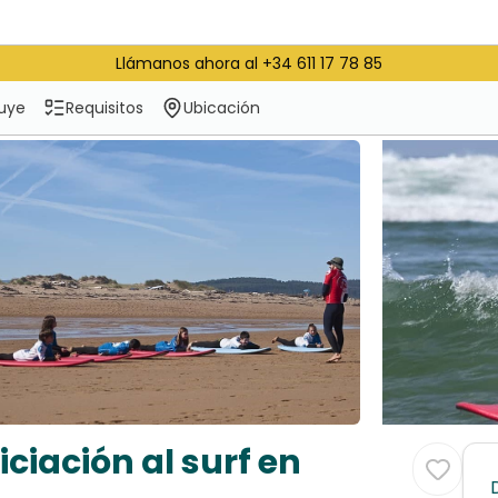
Llámanos ahora al +34 611 17 78 85
luye
Requisitos
Ubicación
iciación al surf en