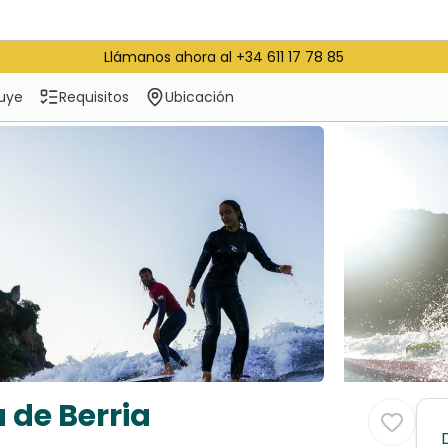
Llámanos ahora al +34 611 17 78 85
luye
Requisitos
Ubicación
 de Berria