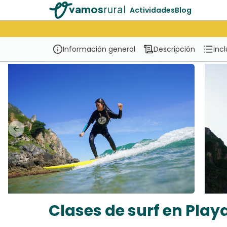
vamos
rural
Actividades
Blog
Información general
Descripción
Inc
Previous slide
Clases de surf en Playa