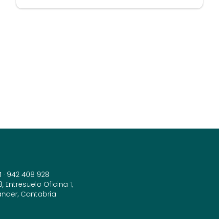
1
·
942 408 928
 Entresuelo Oficina 1,
ander, Cantabria