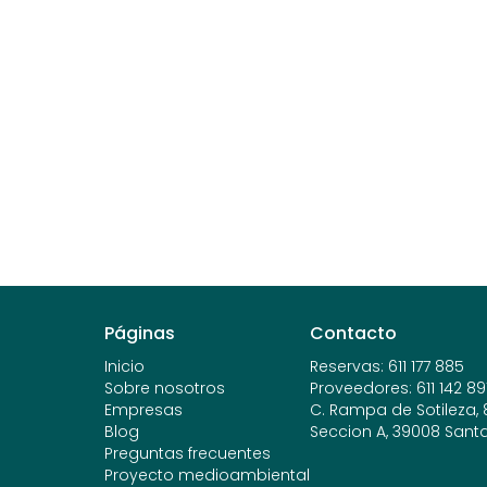
Páginas
Contacto
Inicio
Reservas
:
611 177 885
Sobre nosotros
Proveedores
:
611 142 89
Empresas
C. Rampa de Sotileza, 8,
Blog
Seccion A, 39008 Sant
Preguntas frecuentes
Proyecto medioambiental