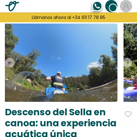
Llámanos ahora al +34 611 17 78 85
Previous slide
Next
Descenso del Sella en
canoa: una experiencia
acuática única