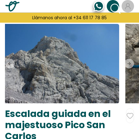
Llámanos ahora al +34 611 17 78 85
Previous slide
Next
Escalada guiada en el
majestuoso Pico San
Carlos