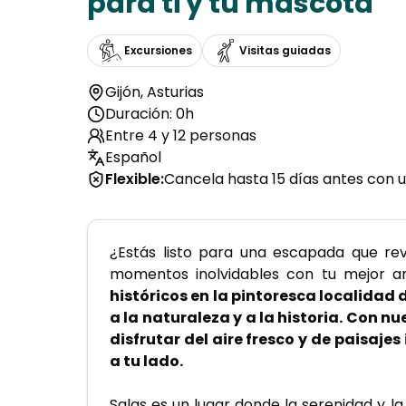
para ti y tu mascota
Excursiones
Visitas guiadas
Gijón
,
Asturias
Duración: 0h
Entre 4 y 12 personas
Español
Flexible
:
Cancela hasta 15 días antes con u
¿Estás listo para una escapada que rev
momentos inolvidables con tu mejor a
históricos en la pintoresca localidad 
a la naturaleza y a la historia. Con n
disfrutar del aire fresco y de paisaj
a tu lado.
Salas es un lugar donde la serenidad y la 