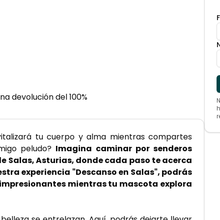
na devolución del 100%
N
h
r
italizará tu cuerpo y alma mientras compartes 
migo peludo? 
Imagina caminar por senderos 
de Salas, Asturias, donde cada paso te acerca 
uestra experiencia "Descanso en Salas", podrás 
es impresionantes mientras tu mascota explora 
belleza se entrelazan. Aquí, podrás dejarte llevar 