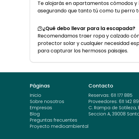
Te alojarás en apartamentos cómodos y 
asegurando que tanto tú como tu perro t
¿Qué debo llevar para la escapada?
Recomendamos traer ropa y calzado cómo
protector solar y cualquier necesidad es
para capturar los hermosos paisajes.
Páginas
Contacto
Inicio
Reservas
:
611 177 885
Sobre nosotros
Proveedores
:
611 142 89
Empresas
C. Rampa de Sotileza, 8,
Blog
Seccion A, 39008 Sant
Preguntas frecuentes
Proyecto medioambiental