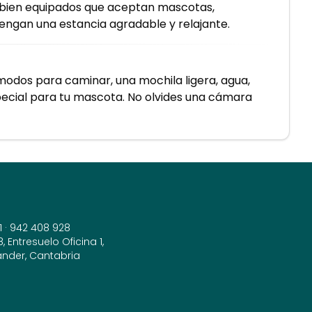
bien equipados que aceptan mascotas,
engan una estancia agradable y relajante.
dos para caminar, una mochila ligera, agua,
pecial para tu mascota. No olvides una cámara
1
·
942 408 928
 Entresuelo Oficina 1,
ander, Cantabria