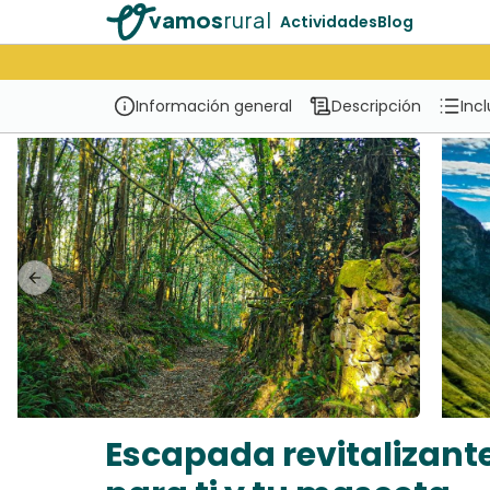
vamos
rural
Actividades
Blog
Información general
Descripción
Inc
Previous slide
Escapada revitalizante