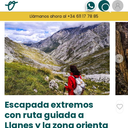
Llámanos ahora al +34 611 17 78 85
Previous slide
Next
Escapada extremos
con ruta guiada a
Llanes y la zona orienta