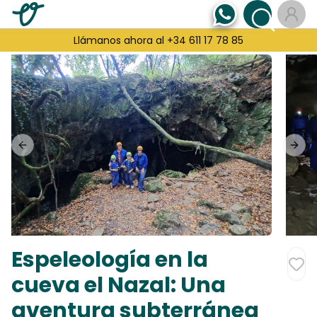
Llámanos ahora al +34 611 17 78 85
Previous slide
Next
Espeleología en la
cueva el Nazal: Una
aventura subterránea