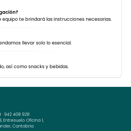
egación?
o equipo te brindará las instrucciones necesarias.
endamos llevar solo lo esencial.
o, así como snacks y bebidas.
1
·
942 408 928
 Entresuelo Oficina 1,
ander, Cantabria