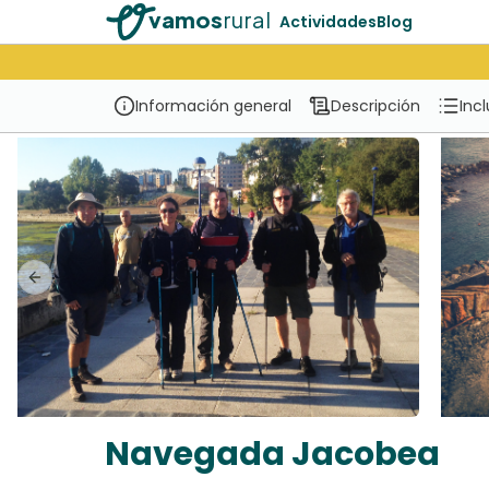
vamos
rural
Actividades
Blog
Información general
Descripción
Inc
Previous slide
Navegada Jacobea