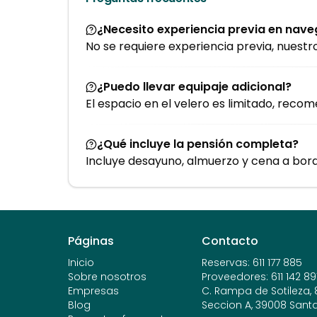
¿Necesito experiencia previa en nav
No se requiere experiencia previa, nuestr
¿Puedo llevar equipaje adicional?
El espacio en el velero es limitado, recom
¿Qué incluye la pensión completa?
Incluye desayuno, almuerzo y cena a bord
Páginas
Contacto
Inicio
Reservas
:
611 177 885
Sobre nosotros
Proveedores
:
611 142 89
Empresas
C. Rampa de Sotileza, 8,
Blog
Seccion A, 39008 Sant