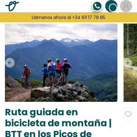
Llámanos ahora al +34 611 17 78 85
Previous slide
Next
Ruta guiada en
bicicleta de montaña |
BTT en los Picos de