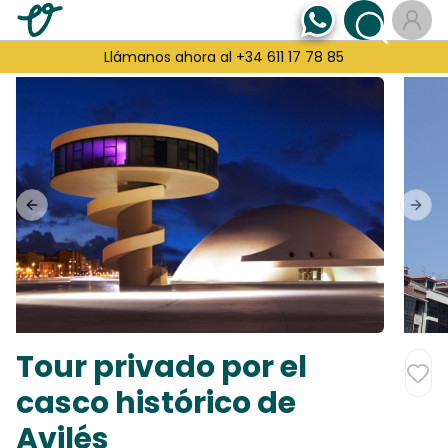
Llámanos ahora al +34 611 17 78 85
Previous slide
Next
Tour privado por el
casco histórico de
Avilés