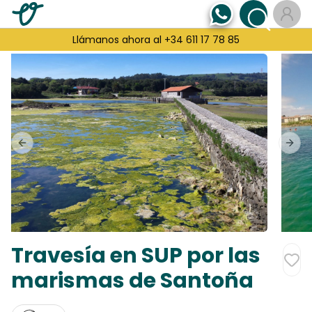
Llámanos ahora al +34 611 17 78 85
Previous slide
Next
Travesía en SUP por las
marismas de Santoña