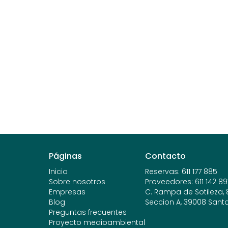
Páginas
Contacto
Inicio
Reservas
:
611 177 885
Sobre nosotros
Proveedores
:
611 142 89
Empresas
C. Rampa de Sotileza, 8,
Blog
Seccion A, 39008 Sant
Preguntas frecuentes
Proyecto medioambiental