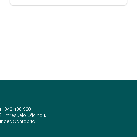
1
·
942 408 928
 Entresuelo Oficina 1,
ander, Cantabria