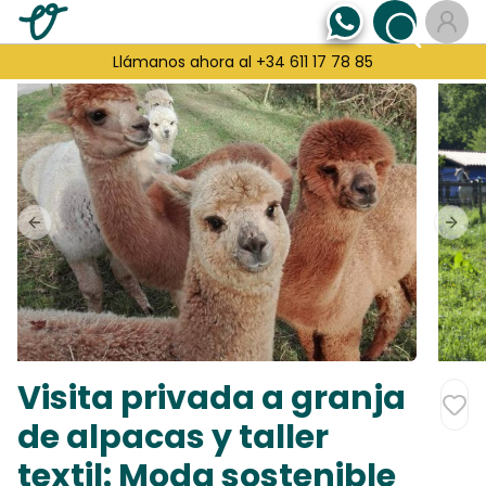
Llámanos ahora al +34 611 17 78 85
Previous slide
Next
Visita privada a granja
de alpacas y taller
textil: Moda sostenible